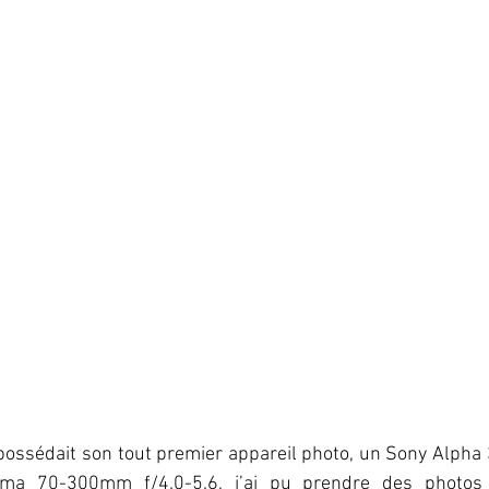
possédait son tout premier appareil photo, un Sony Alpha 35
igma 70-300mm f/4.0-5.6, j’ai pu prendre des photos 