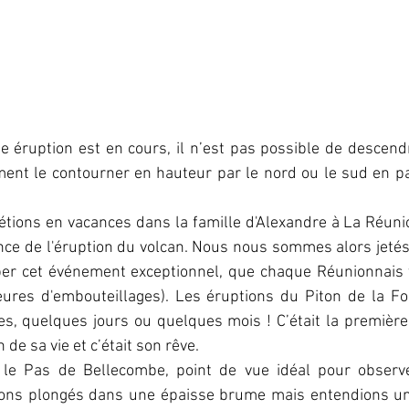
 éruption est en cours, il n’est pas possible de descendr
nt le contourner en hauteur par le nord ou le sud en pa
 étions en vacances dans la famille d'Alexandre à La Réuni
ce de l'éruption du volcan. Nous nous sommes alors jetés 
per cet événement exceptionnel, que chaque Réunionnais t
eures d'embouteillages). Les éruptions du Piton de la Fo
s, quelques jours ou quelques mois ! C’était la première 
n de sa vie et c’était son rêve.
 le Pas de Bellecombe, point de vue idéal pour observe
ions plongés dans une épaisse brume mais entendions un 