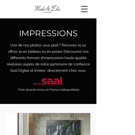
IMPRESSIONS
Une de nos photos vous plaît ? Recevez-la ou
offrez-la en tableau ou en poster. Découvrez nos
différents formats d'impressions haute qualité
réalisées auprès de notre partenaire de confiance
Saal Digital et livrées* directement chez vous.
*Frais de ports inclus en France métropolitaine