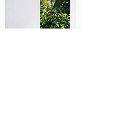
POSTERS
Impressions très haute définition sur papier mat Fujifilm
Crystal Archive DP II. Disponible en plusieurs formats.
Accéder
© Péribé & Élie Photography, 2026
N°SIREN :
852 828 045
Paris