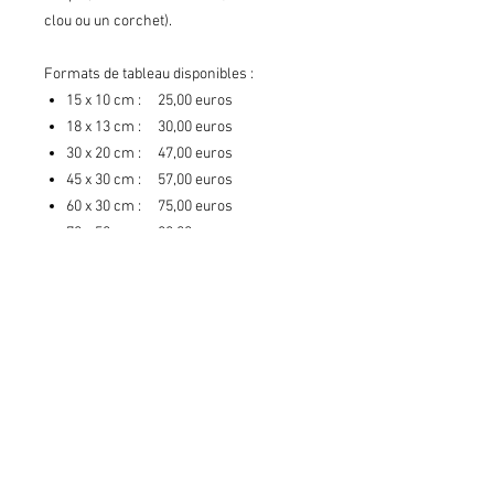
clou ou un corchet).
Formats de tableau disponibles :
15 x 10 cm : 25,00 euros
18 x 13 cm : 30,00 euros
30 x 20 cm : 47,00 euros
45 x 30 cm : 57,00 euros
60 x 30 cm : 75,00 euros
70 x 50 cm : 88,00 euros
75 x 50 cm : 95,00 euros
90 x 60 cm : 120,00 euros
120x80 cm : 180,00 euros
Frais de port
Frais de port inclus
Livraison
Livré sous 6 à 7 jours ouvrés (compter